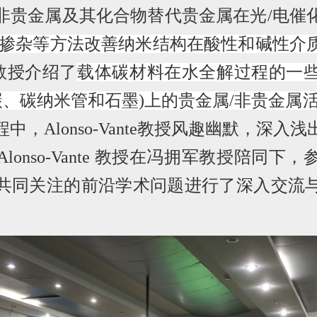
非贵金属及其化合物替代贵金属在光
/
电催
掺杂等方法改善纳米结构在酸性和碱性介
教授介绍了
载体碳材料在水全解过程的一
碳、碳纳米管和石墨
)
上的贵金属
/
非贵金属
程中，
Alonso-Vante
教授风趣幽默，深入浅
Alonso-Vante
教授在冯拥军教授陪同下，
共同关注的前沿学术问题进行了深入交流