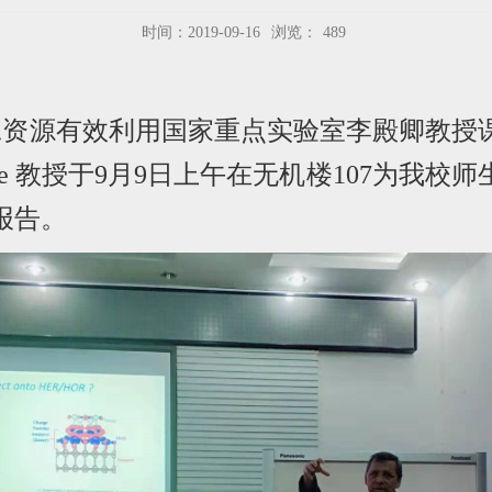
时间：2019-09-16
浏览：
489
工资源有效利用国家重点实验室李殿卿教授
te
教授
于
9
月
9
日上午在无机楼
107
为我校师
报告。