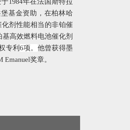
授于
1984
年在法国斯特拉
洪堡基金资助，在柏林哈
催化剂性能相当的非铂催
铂基高效燃料电池催化剂
权专利
6
项。
他曾获得墨
 Emanuel
奖章。