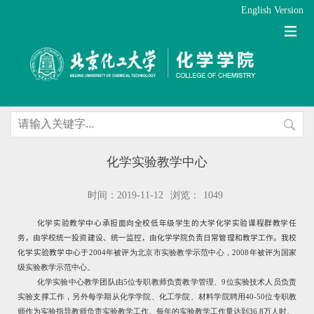
English Version
化学实验教学中心
时间：2019-11-12
浏览：
1049
化学实验教学中心承担面向
全校低年级学生的大学化学实验课程群教学任
务，
由学校统一投资建设、统一监控，由化学学院负责日常管理和教学工作
。我校
化学
实验教学中心于
2004
年被评为北京市实验教学示范中心，
2008
年被评为国家
级实验教学示范中心。
化学实验中心教学团队由
5
位专职教师负责教学管理、
9
位实验技术人员负责
实验支撑工作，另外每学期从化学学院、化工学院、材料学院聘用
40-50
位专职教
师作为实验指导教师负责实验教学工作。每年的实验教学工作量达到
36.8
万人时。