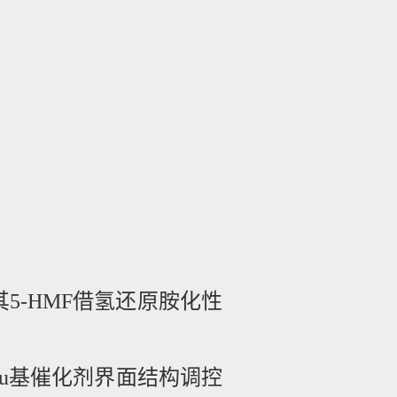
其
5-HMF
借氢还原胺化性
u
基催化剂界面结构调控