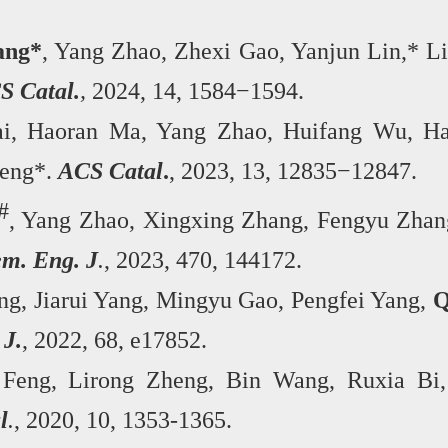
ang*
, Yang Zhao, Zhexi Gao, Yanjun Lin,* L
S Catal.
,
2024, 14, 1584−1594.
ai, Haoran Ma, Yang Zhao, Huifang Wu, H
Feng*.
ACS Catal
.
, 2023, 13, 12835
−
12847.
#
, Yang Zhao, Xingxing Zhang, Fengyu Zhan
m. Eng. J
.
, 2023, 470, 144172.
ng, Jiarui Yang, Mingyu Gao, Pengfei Yang,
Q
J.
, 2022, 68, e17852.
g Feng, Lirong Zheng, Bin Wang, Ruxia Bi,
l
.
, 2020, 10, 1353-1365.