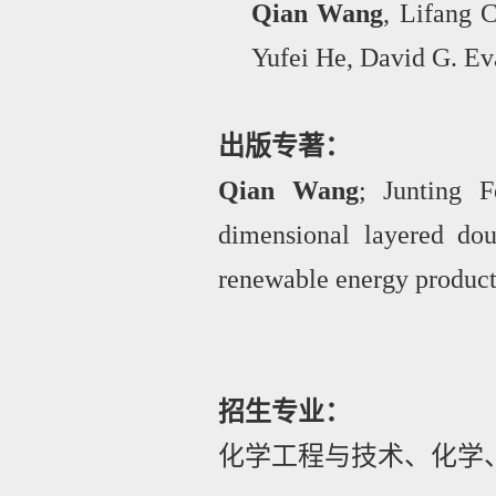
Qian Wang
, Lifang 
Yufei He, David G. Ev
出版专著：
Qian Wang
; Junting F
dimensional layered dou
renewable energy product
招生专业：
化学工程与技术、化学