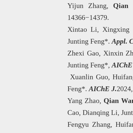
Yijun Zhang,
Qian
14366−14379.
Xintao Li, Xingxing
Junting Feng*.
Appl. C
Zhexi Gao, Xinxin Z
Junting Feng*,
AIChE 
Xuanlin Guo, Huifan
Feng*.
AIChE J.
2024,
Yang Zhao,
Qian Wa
Cao, Dianqing Li, Jun
Fengyu Zhang, Huif