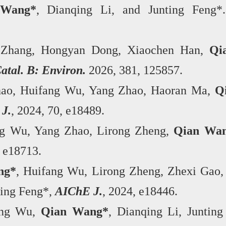
 Wang*
, Dianqing Li, and Junting Feng*.
 Zhang, Hongyan Dong, Xiaochen Han,
Qia
atal. B: Environ.
2026, 381, 125857.
hao, Huifang Wu, Yang Zhao, Haoran Ma,
Q
J.
, 2024, 70, e18489.
g Wu, Yang Zhao, Lirong Zheng,
Qian Wa
 e18713.
ng*
, Huifang Wu, Lirong Zheng, Zhexi Gao,
ting Feng*,
AIChE J.
, 2024, e18446.
ang Wu,
Qian Wang*
, Dianqing Li, Juntin