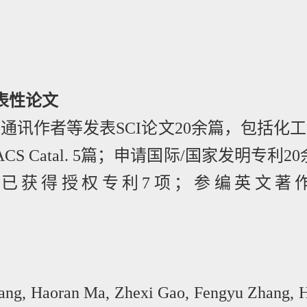
化
表性论文
同通讯作者等发表
SCI
论文
20
余篇，包括化工
ACS Catal. 5
篇；申请国际
/
国家发明专利
20
已获得授权专利
7
项；参编英文著
ang, Haoran Ma, Zhexi Gao, Fengyu Zhang, 