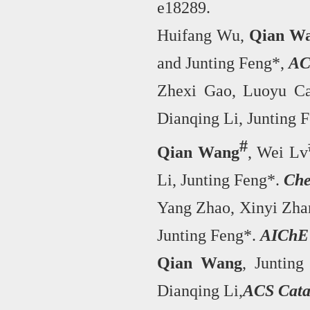
e18289.
Huifang Wu,
Qian W
and Junting Feng*,
AC
Zhexi Gao, Luoyu C
Dianqing Li, Junting 
#
Qian Wang
, Wei Lv
Li, Junting Feng*.
Che
Yang Zhao, Xinyi Zha
Junting Feng*.
AIChE 
Qian Wang
, Juntin
Dianqing Li,
ACS Cata