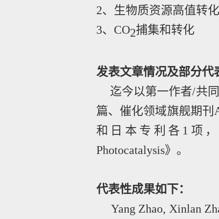
2
、生物质资源高值转
3
、
CO
捕集和转化
2
发表文章情况及部分代
迄今以第一作者
/
共
篇、催化领域旗舰期刊
和日本专利各
1
项，
Photocatalysis
》。
代表性成果如下：
Yang Zhao, Xinlan Zh