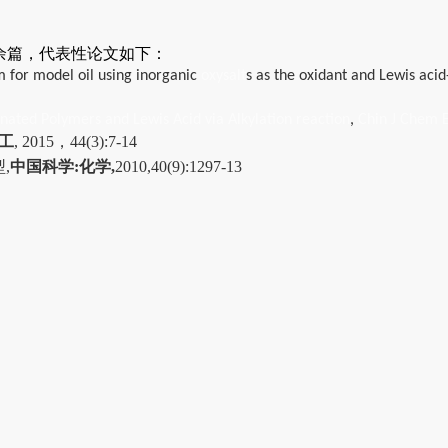
余篇，代表性论文如下：
em for model oil using inorganic
oxysalt
s as the oxidant and Lewis acid
inated Polymers and Lewis Acid via Alkylation reaction
,
Chin J Chem 
工
, 2015
，
44(3):7-14
型
,
中国科学
:
化学
,
2010,40(9):1297-13