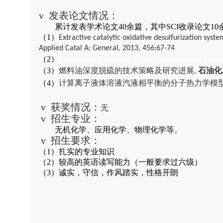
v
发表论文情况：
累计发表学术论文
40
余篇，其中
SCI
收录论文
10
（
1
）
Extractive catalytic oxidative desulfurization syst
Applied Catal A: General, 2013, 456:67-74
（
2
）
Removal of thiophenic sulfurs from oil using Chlor
（
3
）
燃料油深度脱硫的技术策略及研究进展
,
石油化
（
4
）
计算离子液体溶液汽液相平衡的分子热力学模
v
获奖情况：
无
v
招生专业：
无机化学、应用化学、物理化学等。
v
招生要求：
（
1
）扎实的专业知识
（
2
）较高的英语读写能力（一般要求过六级）
（
3
）诚实，守信，作风踏实，性格开朗