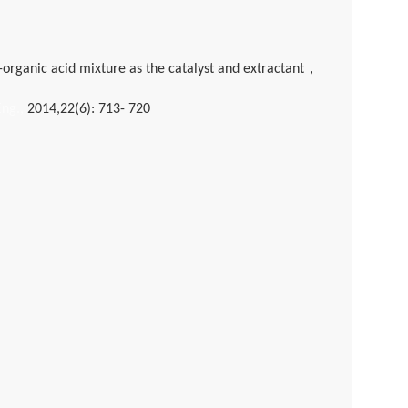
，
-organic acid mixture as the catalyst and extractant
Eng.,
2014,22(6): 713- 720