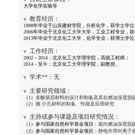
大学化学实验等
v
教育经历：
1988
年毕业于山东建材学院，分析化学，获学士学位
2006
年毕业于北京化工大学大学，工业工程专业，获
2013
年毕业于北京化工大学，化学专业，获博士学位
v
工作经历：
2002
－
2014
：北京化工大学理学院，高级工程师；
2014
－至今：北京化工大学理学院，副教授。
v
学术**：无
v
主要研究领域：
（
1
）
多酸插层材料的设计和制备及其在燃油深度脱
（
2
）
微
介孔材料的制备、性能及应用研究
-
v
主持或参与课题及项目研究情况：
（
1
）参与国家自然科学基金项目：
面向燃油深度脱
（
2
）参与国家自然科学基金项目：
静电作用对离子