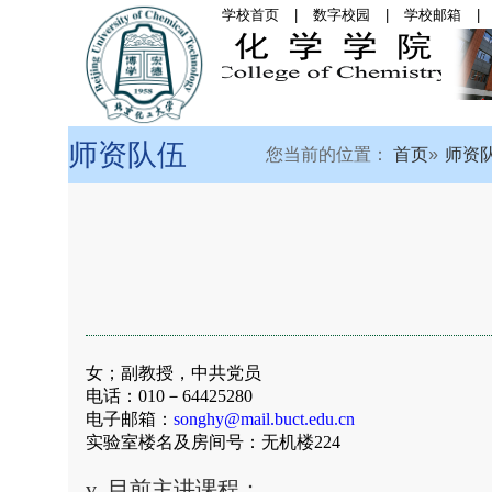
学校首页
|
数字校园
|
学校邮箱
|
首页
|
学院概况
|
党
师资队伍
您当前的位置：
首页
师资
女
；副教授，
中共党员
电话：
010
－
64425280
电子邮箱：
songhy@mail.buct.edu.cn
实验室楼名及房间号：无机楼
224
v
目前主讲课程：