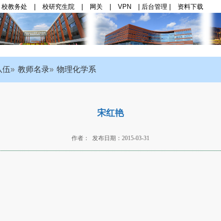
校教务处
|
校研究生院
|
网关
|
VPN
|
后台管理
|
资料下载
群思政
|
师资队伍
|
学科与科研
|
本科生教育
|
研
队伍
教师名录
物理化学系
宋红艳
作者： 发布日期：2015-03-31