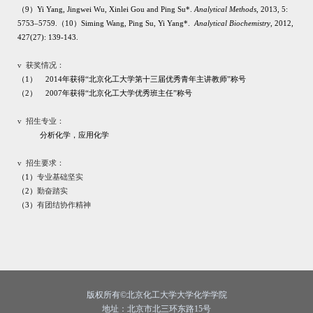
（
9
）
Yi Yang, Jingwei Wu, Xinlei Gou and Ping Su*.
Analytical Methods
, 2013, 5:
5753–5759.
（
10
）
Siming Wang, Ping Su, Yi Yang*.
Analytical Biochemistry
, 2012,
427(27): 139-143.
v
获奖情况：
（1）
2014
年获得“北京化工大学第十三届优秀青年主讲教师”称号
（2）
2007
年获得“北京化工大学优秀班主任”称号
v
招生专业：
分析化学，应用化学
v
招生要求：
（
1
）
专业基础坚实
（
2
）
勤奋踏实
（
3
）
有团结协作精神
版权所有©北京化工大学大学化学学院
地址：北京市北三环东路15号