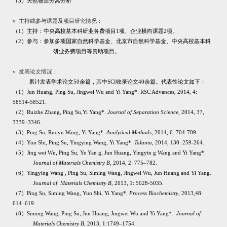
（
3
）天然物质分离分析
v
主持或参与课题及项目研究情况：
（
1
）主持：中央高校基本科研业务费项目
1
项、企业横向课题
2
项。
（
2
）参与：参加多项国家自然科学基金、北京市自然科学基金、中央高校基本科
研业务费项目等资助项目。
v
发表论文情况：
累计发表学术论文
50
余篇，其中
SCI
收录论文
40
余篇。代表性论文如下：
（
1
）
Jun Huang, Ping Su, Jingwei Wu and Yi Yang*. RSC Advances, 2014, 4:
58514-58521.
（
2
）
Ruizhe Zhang, Ping Su,Yi Yang*.
Journal of Separation Science
, 2014, 37,
3339–3346.
（
3
）
Ping Su, Ruoyu Wang, Yi Yang*.
Analytical Methods
, 2014, 6: 704-709.
（
4
）
Yun Shi, Ping Su, Yingying Wang, Yi Yang*.
Talanta
, 2014, 130: 259-264.
（
5
）
Jing wei Wu, Ping Su, Ye Yan g, Jun Huang, Yingyin g Wang and Yi Yang*.
Journal of Materials Chemistry B
, 2014, 2: 775–782.
（
6
）
Yingying Wang , Ping Su, Siming Wang, Jingwei Wu, Jun Huang and Yi Yang.
Journal of
Materials Chemistry B
, 2013,
1: 5028-5035.
（
7
）
Ping Su, Siming Wang, Yun Shi, Yi Yang*.
Process Biochemistry
, 2013,48:
614–619.
（
8
）
Siming Wang, Ping Su, Jun Huang, Jingwei Wu and Yi Yang*.
Journal of
Materials Chemistry B
, 2013, 1:1749–1754.