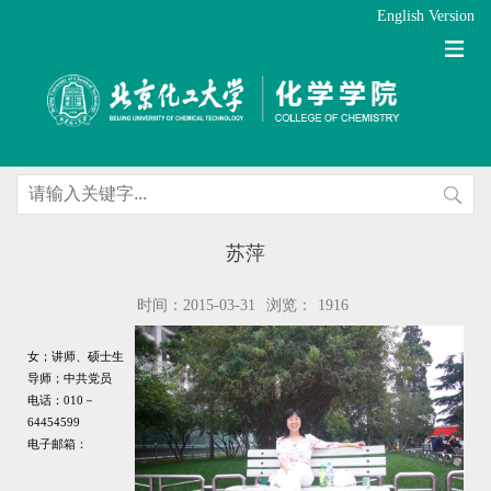
English Version
苏萍
时间：2015-03-31
浏览：
1916
女
；讲师、硕士生
导师；
中共党员
电话：
010
－
64454599
电子邮箱：