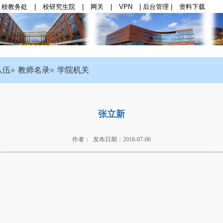
校教务处
|
校研究生院
|
网关
|
VPN
|
后台管理
|
资料下载
群思政
|
师资队伍
|
学科与科研
|
本科生教育
|
研
队伍
教师名录
学院机关
张立新
作者： 发布日期：2018-07-06