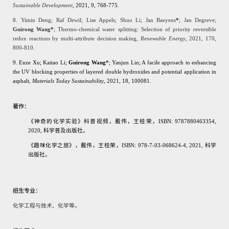
Sustainable Development
, 2021, 9, 768-775.
8. Yimin Deng; Raf Dewil; Lise Appels; Shuo Li; Jan Baeyens
*
; Jan Degreve;
Guirong Wang*
; Thermo-chemical water splitting: Selection of priority reversible
redox reactions by multi-attribute decision making,
Renewable Energy
, 2021, 170,
800-810.
9. Enze Xu; Kaitao Li;
Guirong Wang
*
; Yanjun Lin; A facile approach to enhancing
the UV blocking properties of layered double hydroxides and potential application in
asphalt,
Materials Today Sustainability
, 2021, 18, 100081.
著作：
《神奇的化学实验》科普视频，戴伟，
王桂荣
，
ISBN: 9787880463354,
2020,
科学普及出版社。
《趣味化学之旅》，戴伟，
王桂荣
，
ISBN: 978-7-03-068624-4, 2021,
科学
出版社。
招生专业：
化学工程与技术、化学等。