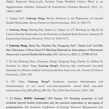
Highly Dispersed Nano-La
O
Particles Using Modified Carbon Black as an
2
3
Agglomeration Inhibitor,
Industrial & Engineering Chemistry Research
, 2012, 51,
14692-14699.
2. Yanjun Lin
*
,
Guirong Wang
, Recent Advances in the Preparation of Layered
Double Hydroxides.
Recent Patents on Nanotechnology
, 2012, 6, 169-173.
3.
Guirong Wang
; Deming Rao; Kaitao Li; Yanjun Li; UV Blocking by Mg-Zn-Al
Layered Double Hydroxides for the Protection of Asphalt Road Surfaces,
Industrial &
Engineering Chemistry Research
, 2014, 53, 4165-4172.
4.
Guirong Wang
, Simin Xu, Chunhui Xia, Dongpeng Yan*, Yanjun Lin* and Min
Wei, Fabrication of Host–Guest UV-Blocking Materials by Intercalation of Fluorescent
Anions into Layered Double Hydroxides,
RSC Advances
, 2015, 5, 23708-23714.
5. Di Cai; Huidong Chen; Changwei Zhang; Xingning Teng; Xiaolin Li; Zhihao Si;
Guozhen Li; Shuai Yang;
Guirong Wang*
; Peiyong Qin; Carbonized core-shell
diatomite for efficient catalytic furfural production from corn cob,
Journal of Cleaner
Production
, 2020, 283.
6. P.Y. Chen;
Guirong Wang*
; Syntheses, structure determination and
characterization of two novel non-centrosymmetric mixed alkali rare-earth
orthoborates: K
Li
RE
(BO
)
(RE=Dy, Tb),
Solid State Sciences
, 2020, 108
.
3
3
7
3
9
7. LI Kaitao;
WANG Guirong
*
; LIN Yanjun; UV blocking properties of acid
modified layered double hydroxides and the practical exploration in anti-aging of
polypropylene,
8th Academic Conference of Geology Resource Management and