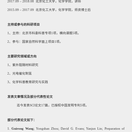
2017.09
–
2018.08
北京化工大学，化学学院，讲师
2015.09
–
2017.09
北京化工大学，化学学院，师资博士后
主持或参与的科研项目
1
、主持：北京市科委科普专项
1
项，横向课题
5
项。
2
、参与：国家自然科学面上项目
1
项。
主要研究领域或方向
1
、
紫外阻隔材料研究
2
、
光电催化制氢
3
、化学科普教育研究与实践
发表文章情况及部分代表性论文
迄今发表
SCI
论文
17
篇，已授权中国发明专利
5
项。
部分代表论文如下：
1.
Guirong Wang
; Yongshan Zhou; David G. Evans; Yanjun Lin; Preparation of