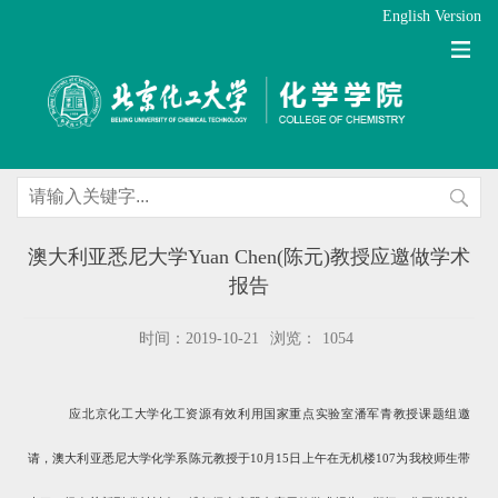
English Version
澳大利亚悉尼大学Yuan Chen(陈元)教授应邀做学术
报告
时间：2019-10-21
浏览：
1054
应北京化工大学化工资源有效利用国家重点实验室潘军青教授课题组邀
请，澳大利亚悉尼大学化学系陈元教授于
10
月
15
日上午在无机楼
107
为我校师生带