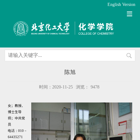
English Version
陈旭
时间：2020-11-25
浏览：
9478
女
；教授、
博士生导
师；
中共党
员
电话：
010
－
6443
5271