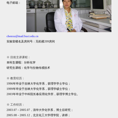
电子邮箱：
chenxu
@mail.buct.edu.cn
实验室楼名及房间号：无机楼
209
房间
※
目前主讲课程：
本科生课程：分析化
学
研究生课程：
化学与生物传感技术
※
教育经历：
19
96
年毕业于吉林大学化学系，获理学学士学位；
19
99
年毕业于吉林大学化学系，获理学硕士学位；
2003
年毕业于中科院长春应用化学所，获理学博士学位。
※
工作经历：
2003.07
－
2005.07
，清华大学化学系，博士后研究；
2005.08
－
2005.12
，北京化工大学理学院，讲师；