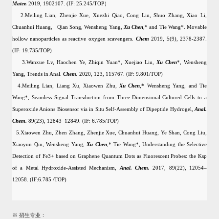
Mater.
2019, 1902107. (IF: 25.245/TOP
）
2.Meiling Lian, Zhenjie Xue, Xuezhi Qiao, Cong Liu, Shuo Zhang, Xiao Li,
Chuanhui Huang, Qian Song, Wensheng Yang,
Xu Chen
,* and Tie Wang*. Movable
hollow nanoparticles as reactive oxygen scavengers.
Chem
2019, 5(9), 2378-2387.
(IF: 19.735/TOP)
3.Wanxue Lv, Haochen Ye, Zhiqin Yuan*, Xuejiao Liu,
Xu Chen
*, Wensheng
Yang, Trends in Anal.
Chem.
2020, 123, 115767. (IF: 9.801/TOP)
4.Meiling Lian, Liang Xu, Xiaowen Zhu,
Xu Chen
,* Wensheng Yang, and Tie
Wang*, Seamless Signal Transduction from Three-Dimensional-Cultured Cells to a
Superoxide Anions Biosensor via in Situ Self-Assembly of Dipeptide Hydrogel,
Anal.
Chem.
89(23), 12843−12849. (IF: 6.785/TOP)
5.Xiaowen Zhu, Zhen Zhang, Zhenjie Xue, Chuanhui Huang, Ye Shan, Cong Liu,
Xiaoyun Qin, Wensheng Yang,
Xu Chen
,* Tie Wang*, Understanding the Selective
Detection of Fe3+ based on Graphene Quantum Dots as Fluorescent Probes: the Ksp
of a Metal Hydroxide-Assisted Mechanism,
Anal. Chem.
2017, 89(22), 12054–
12058. (IF:6.785 /TOP)
※
招生专业：