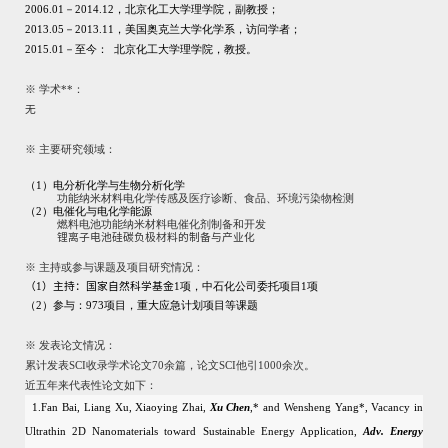
2006.01
－
2014.12
，北京化工大学理学院，副教授；
2013.05
－
2013.11
，美国奥克兰大学化学系，访问学者；
20
15
.
01
－至今： 北京化工大学理学院，教授。
※
学术**：
无
※
主要研究领域：
（
1
）
电分析化学与生物分析化学
功能纳米材料电化学传感及医疗诊断、食品、环境污染物检测
（
2
）
电
催化
与电化学能源
燃料电池功能纳米材料电催化剂制备和开发
锂离子电池硅碳负极材料的制备与产业化
※
主持或参与课题及项目研究情况：
（1）主持：
国家自然科学基金
1
项，中石化公司委托项目
1
项
（
2
）参与：
973
项目，重大应急计划项目等课题
※
发表论文情况：
累计发表
SCI
收录学术论文
70
余篇，论文
SCI
他引
1000
余次。
近五年来代表性论文如下：
1.Fan Bai, Liang Xu, Xiaoying Zhai,
Xu Chen
,* and Wensheng Yang*, Vacancy in
Ultrathin 2D Nanomaterials toward Sustainable Energy Application,
Adv. Energy