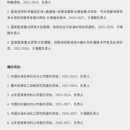
构敏感性，
2021-2024
，负责人
2.
国家自然科学基金区域
(
福建省
)
创新发展联合基金重点项目：竹木热解非挥发
非水溶性关键液体馏分转化
-
分离催化技术，
2024-2027
，子课题负责人
3.
国家国家重点研发计划课题：吸热反应与快速补热协同调控，
2025-2029
，子课
题负责人
4.
国家国家重点研发计划课题：低碳烷烃脱氢低
Pt
催化剂关键技术开发及应用示
范，
2022-2024
，子课题负责人
横向项目：
1.
中国石油吉林石化分公司委托项目，
2022-2023
，负责人
2.
衢州资源化工创新研究院委托项目，
2023-2024
，负责人
3.
山东圣泉新材料公司委托项目，
2023-2024
，负责人
4.
中国石化催化剂公司委托项目，
2025-2027
，负责人
5.
中国石油石油化工研究院委托项目，
2026-2027
，子课题负责人
6.
山东圣泉新材料公司委托项目，
2026-2027
，负责人