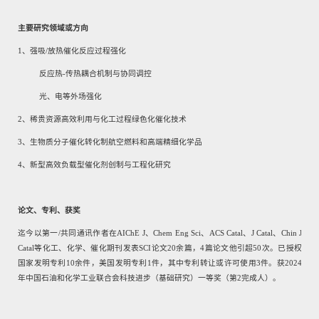
主要研究领域或方向
1、
强吸
/
放热催化反应过程强化
反应热
-
传热耦合机制与协同调控
光、电等外场强化
2
、稀贵资源高效利用与化工过程绿色化催化技术
3
、生物质分子催化转化制航空燃料和高端精细化学品
4
、新型高效负载型催化剂创制与工程化研究
论文、专利、获奖
迄今以第一
/
共同通讯作者在
AIChE J
、
Chem Eng Sci
、
ACS Catal
、
J Catal
、
Chin J
Catal
等化工、化学、催化期刊发表
SCI
论文
20
余篇，
4
篇论文他引超
50
次。已授权
国家发明专利
10
余件，美国发明专利
1
件，其中专利转让或许可使用
3
件。获
2024
年中国石油和化学工业联合会科技进步（基础研究）一等奖（第
2
完成人）。