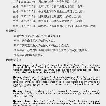
主持：
2025-2027
年，国家自然科学基金青年项目，在研；
主持：
2026-2028
年，北京化工大学青年后备人才项目，在研；
主持：
2024-2025
年，中国博士后科学基金面上项目，已结题；
主持：
2023-2025
年，国家资助博士后研究人员
B
档，已结题；
主持：
2023-2025
年，中国博士后科学基金站前资助，已结题；
参与：
2024-2027
年，榆林中科洁净能源创新研究院能源革命专项，在研。
获奖情况
：
2023
年获清华大学“水木学者”计划支持；
2019
年获华南理工大学校长奖学金；
2018
年获南京工业大学校优秀学术硕士学位论文；
2017
年获江苏先进生物与化学制造协同创新中心国际交流奖学金；
2017
年获协同创新奖学金。
代表性论文：
Haifeng Jiang
, Gao-Feng Chen*, Guangtong Hai, Wei Wang, Zhenxing Liang,
Liang-Xin Ding, Yifei Yuan, Jun Lu, Markus Antonietti*, and Haihui Wang*, A
nitrogen battery electrode involving eight-electron per nitrogen for energy
storage,
Angew. Chem. Int. Ed.
, 2023, 62, e202305695.
Haifeng Jiang
, Gao-Feng Chen*, Oleksandr Savateev, Jian Xue, Liang-Xin
Ding, Zhenxing Liang, Markus Antonietti, Haihui Wang*, Enabled efficient
ammonia synthesis and energy supply in a zinc-nitrate battery system by
separating nitrate reduction process into two stages,
Angew. Chem. Int. Ed.
,
2023, 62, e202218717.
Haifeng Jiang
, Gao-Feng Chen*, Oleksandr Savateev, Haihui Wang*,
Visualizing the reaction interface of lithium-mediated nitrogen fixation,
Joule
,
2023, 7, 251–256.
Haifeng Jiang
, Gao-Feng Chen*, Haihui Wang*, Efficient ammonia
electrosynthesis from nitrate via a three-step relay mechanism,
Sci. China
Chem.
, 2023, 66, 1-2.