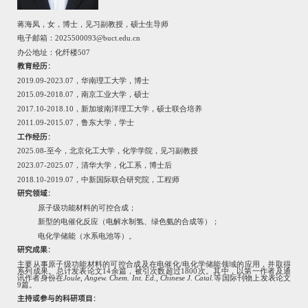
蒋海凤，女，博士，见习副教授，硕士生导师
电子邮箱：
2025500093@buct.edu.cn
办公地址：化纤楼
507
教育经历
：
2019.09-2023.07
，华南理工大学，博士
2015.09-2018.07
，南京工业大学，硕士
2017.10-2018.10
，新加坡南洋理工大学，硕士联合培养
2011.09-2015.07
，鲁东大学，学士
工作经历
：
2025.08-
至今，北京化工大学，化学学院，见习副教授
2023.07-2025.07
，清华大学，化工系，博士后
2018.10-2019.07
，中新国际联合研究院，工程师
研究领域
：
原子级功能材料的可控合成；
新型的电催化反应（电解水制氢、绿色氨的合成等）；
电化学储能（水系电池等）。
研究成果
：
主要从事原子级功能材料的可控合成及在电催化
/
电化学储能领域的应用，并取得
系列成果。总计发表论文
14
余篇，被引次数超过
1800
次。其中，以第一作者及通
讯作者身份在
Joule
,
Angew. Chem. Int. Ed.
,
Chinese J. Catal.
等国际刊物上发表论文
9
篇。
主持或参与的科研项目
：