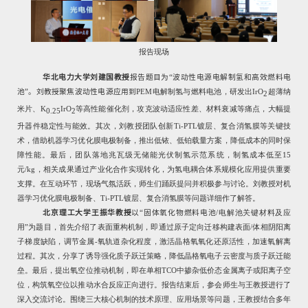
报告现场
华北电力大学刘建国教授
报告题目为“波动性电源电解制氢和高效燃料电
池”。刘教授聚焦波动性电源应用到
PEM
电解制氢与燃料电池，研发出
IrO
超薄纳
2
米片、
K
IrO
等高性能催化剂，攻克波动适应性差、材料衰减等痛点，大幅提
0.25
2
升器件稳定性与能效。其次，刘教授团队创新
Ti-PTL
镀层、复合消氢膜等关键技
术，借助机器学习优化膜电极制备，推出低铱、低铂载量方案，降低成本的同时保
障性能。最后，团队落地兆瓦级无储能光伏制氢示范系统，制氢成本低至
15
元
/kg
，相关成果通过产业化合作实现转化，为氢电耦合体系规模化应用提供重要
支撑。在互动环节，现场气氛活跃，师生们踊跃提问并积极参与讨论。刘教授对机
器学习优化膜电极制备、
Ti-PTL
镀层、复合消氢膜等问题详细作了解答。
北京理工大学王振华教授
以“固体氧化物燃料电池
/
电解池关键材料及应
用”为题目，首先介绍了表面重构机制，即通过原子定向迁移构建表面
/
体相阴阳离
子梯度缺陷，调节金属
-
氧轨道杂化程度，激活晶格氧氧化还原活性，加速氧解离
过程。其次，分享了诱导强化质子跃迁策略，降低晶格氧电子云密度与质子跃迁能
垒。最后，提出氧空位推动机制，即在单相
TCO
中掺杂低价态金属离子或阳离子空
位，构筑氧空位以推动水合反应正向进行。报告结束后，参会师生与王教授进行了
深入交流讨论。围绕三大核心机制的技术原理、应用场景等问题，王教授结合多年