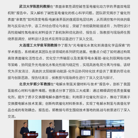
武汉大学陈胜利教授
在“表面亲氧性调控碱性氢电催化动力学的界面双电层
机制”报告中，深入解析了碱性氢电催化的核心科学问题。团队研究揭示了催化剂
表面“亲氧性”如何改变电极
/
电解液界面的微观双电层结构，从而调控氢中间体的吸
附与反应动力学。该工作结合理论与表征，突破了传统吸附能描述符，为理性设计
高性能碱性氢电催化材料提供了新机制和优化路径。报告后，陈教授与现场师生围
绕界面调控、材料设计及技术应用等议题进行了深入交流。
大连理工大学侯军刚教授
作了题为
“光电催化水氧化到高值化学品探索”的
学术报告，系统阐述其团队在该领域的系列研究进展。他重点介绍了如何通过构筑
高效表面催化活性位点、优化空穴传输层以及发展导电水凝胶
-
催化剂双网络结构
等策略，协同提升光电催化水氧化性能与稳定性，实现高效电荷分离与传输。该研
究为开发清洁、高效的太阳能驱动能源
-
化学品协同转化技术提供了重要的理论依
据与创新思路。报告结束后，侯教授与现场师生进行了深入交流与探讨。
北京大学郭少军教授
在“电解水制氢关键材料与技术”报告中，剖析了我国
氢能核心材料与器件难题。他重点分享了团队三大成果：通过精细调控低贵金属催
化剂，提升了质子交换膜电解水器件性能；利用原子位催化剂设计，推动了阴离子
交换膜电解水技术发展；创新构筑催化材料新体系，实现了电解水制氢与高值化学
品合成的有效耦合。报告后，郭教授与师生围绕技术落地的挑战与前景进行了深入
交流。