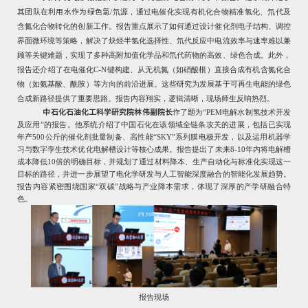
其团队在利用水作为绿色氢
/
氘源，通过电催化实现有机化合物精准氢化、氘代及
含氮化合物转化的创新工作。报告重点展示了如何通过设计催化剂电子结构、调控
界面微环境等策略，解决了炔烃半氢化选择性、氘代反应中电流效率与速率难以兼
顾等关键难题，实现了多种高附加值化学品和氘代药物的高效、绿色合成。此外，
报告还介绍了在电催化
C-N
键构建、从无机氮（如硝酸根）直接合成有机含氮化合
物（如氨基酸、酰胺）等方向的前沿进展。这些研究为发展基于可再生电能的绿色
合成新路径提供了重要思路。报告内容翔实，逻辑清晰，现场师生反响热烈。
中石化石油化工科学研究院林伟副院长
作了题为“
PEM
电解水制氢技术开发
及应用”的报告。他系统介绍了中国石化在该领域全链条攻关的进展，包括已实现
年产
500
公斤的催化剂批量制备、高性能“
SKY”
系列膜电极开发，以及运用机器学
习与数字孪生技术优化电解槽设计等核心成果。报告提出了未来
8-10
年内将电解槽
成本降低
10
倍的明确目标，并规划了通过材料降本、生产自动化与标准化实现这一
目标的路径，并进一步展望了电化学研发与人工智能深度融合的智能化发展趋势。
报告内容紧密围绕国家“双碳”战略与产业降本需求，体现了深厚的产学研融合特
色。
报告现场