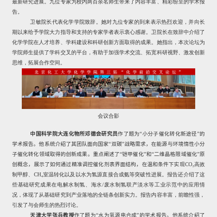
最新研究进展。九位专家为校内两百余名师生带来了内容丰富、精彩纷呈的学术报
告。
卫敏院长代表化学学院致辞。她对九位专家的到来表示热烈欢迎，并向长
期以来给予学院大力指导和支持的专家学者表示衷心感谢。卫院长在致辞中介绍了
化学学院在人才培养、学科建设和科研创新方面取得的成果。她指出，本次论坛为
学院师生提供了学科交叉的平台，有助于加强学术交流、拓宽科研视野、激发创新
思维，拓展合作空间。
会议合影
中国科学院大连化物所邓德会研究员
作了题为“小分子催化转化新途径”的
学术报告。他系统介绍了其团队面向国家“双碳”战略需求，在能源与环境惰性小分
子催化转化领域取得的创新成果。重点阐述了“铠甲催化”和“二维晶格限域催化”原
创概念，展示了如何通过精准调控催化剂表界面结构，在温和条件下实现
CO
₂
高效
制甲醇、
CH
₄
室温转化以及以水为氢源直接合成氨等突破性进展。报告还介绍了这
些基础研究成果在电解水制氢、海水
/
废水制氢联产淡水等工业示范中的应用情
况，体现了从基础研究到产业落地的全链条创新实力。报告内容丰富，前瞻性强，
引发了与会师生的热烈讨论。
天津大学张兵教授
作了题为“水为氢源电合成”的学术报告。他系统介绍了