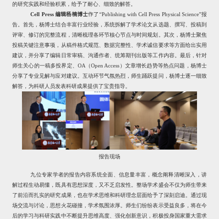
的研究实践和经验积累，给予了耐心、细致的解答。
Cell Press
编辑杨楠博士
作了
“
Publishing with Cell Press Physical Science”
报
告。首先，杨博士结合丰富行业经验，系统拆解了学术论文从选题、撰写、投稿到
评审、修订的完整流程，清晰梳理各环节核心节点与时间规划。其次，杨博士聚焦
投稿关键注意事项，从稿件格式规范、数据完整性、学术诚信要求等方面给出实用
建议，并分享了编辑日常审稿、沟通作者、统筹期刊出版等工作内容。最后，针对
师生关心的一稿多投界定、
OA
（
Open Access
）文章增长趋势等热点问题，杨博士
分享了专业见解与应对建议。互动环节气氛热烈，师生踊跃提问，杨博士逐一细致
解答，为科研人员发表科研成果提供了宝贵指导。
报告现场
九位专家学者的报告内容系统全面、信息量丰富，概念阐释清晰深入，讲
解过程生动易懂，既具有思想深度，又不乏启发性。整场学术盛会不仅为师生带来
了前沿而扎实的研究成果，也在学术思维和科研理念层面给予了深刻启迪。通过现
场交流与讨论，思想火花碰撞，学术氛围浓厚。师生们纷纷表示受益良多，将在今
后的学习与科研实践中不断提升思维高度、强化创新意识，积极投身国家重大需求