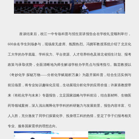
座谈结束后，枝江一中专场科普与招生宣讲报告会在学校礼堂顺利举行，
600
余名学生到场参与，现场座无虚席、氛围热烈。冯拥军教授系统介绍了北京化
工大学的办学底蕴、学科实力、平台资源、人才培养特色及湖北省招生计划、报考
政策与录取优势，全面清晰地为师生解读学校办学亮点与报考指引。魏芸教授以
《奇妙化学 探秘万物——分析化学赋能析万象》为题开展科普，结合生活实例与
前沿场景，将专业知识趣味化呈现，生动展现分析化学的应用价值；许家喜教授带
来《有机化学与未来》专题报告，立足国家战略与学科前沿，结合新材料、生物医
药等领域案例，深入浅出阐释化学学科的科研魅力与发展前景。报告内容丰富、引
人入胜，充分激发了同学们探索化学、投身理工科的热情，坚定了学子们报考相关
专业、服务国家需求的理想志向。