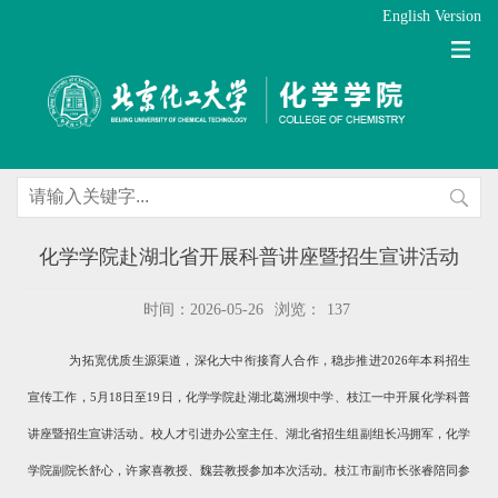
English Version
化学学院赴湖北省开展科普讲座暨招生宣讲活动
时间：2026-05-26
浏览：
137
为拓宽优质生源渠道，深化大中衔接育人合作，稳步推进
2026
年本科招生
宣传工作，
5
月
18
日至
19
日，化学学院赴湖北葛洲坝中学、枝江一中开展化学科普
讲座暨招生宣讲活动。校人才引进办公室主任、湖北省招生组副组长冯拥军，化学
学院副院长舒心，许家喜教授、魏芸教授参加本次活动。枝江市副市长张睿陪同参