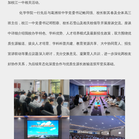
加枝江一中相关活动。
化学学院一行先后与葛洲坝中学党委书记鲍同强、校长靳其春及全体高三
班主任，枝江一中党委书记邓熙蓉、校长石雪山及相关校领导开展座谈交流。座谈
中详细介绍我校办学特色、学科优势、人才培养模式及最新招生政策，双方围绕优
质生源输送、拔尖人才培育、学科科普共建、教育资源共享、大中协同育人、招生
宣讲联动等重点议题深入研讨，充分交换意见、凝聚育人共识，进一步深化两校友
好协作关系，为后续常态化深度合作与优质生源长效输送筑牢坚实基础。